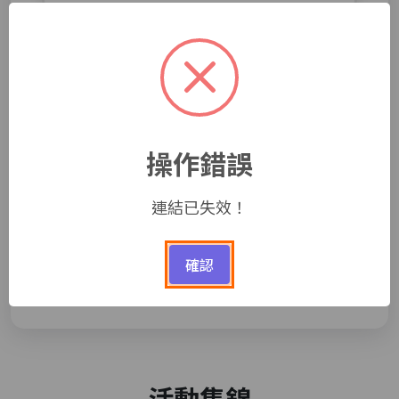
至懋國際股份有限公司
大院子展覽館招募導覽志工
詳參活動說明
操作錯誤
連結已失效！
1
2
3
4
5
確認
了解更多
活動集錦