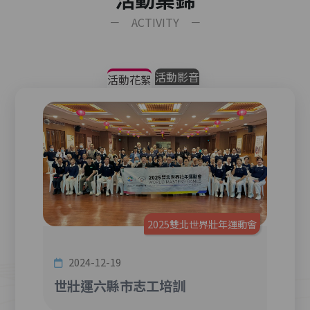
－ ACTIVITY －
活動影音
活動花絮
年運動會
2025雙北世界壯年運動會
2024-12-19
202
言志工
世壯運六縣市志工培訓
20
衛生