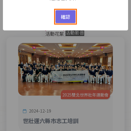
－ ACTIVITY －
確認
活動影音
活動花絮
2025雙北世界壯年運動會
2024-12-19
2
世壯運六縣市志工培訓
20
衛