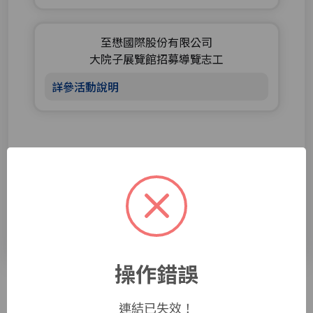
至懋國際股份有限公司
大院子展覽館招募導覽志工
詳參活動說明
1
2
3
4
5
了解更多
操作錯誤
活動集錦
連結已失效！