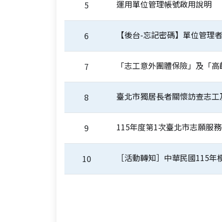
運用單位管理帳號啟用說明
5
【後台-忘記密碼】單位管理者
6
「志工意外團體保險」及「高
7
臺北市獨居長者關懷訪查志工
8
115年度第1次臺北市志願服
9
［活動轉知］中華民國115
10