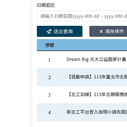
日期起訖
送出查詢
清除條件
序號
Dream Big 元大公益圓夢計畫
1
【獎勵申請】115年臺北市
2
【志工訓練】115年志願服
3
新志工平台登入說明※請先閱
4