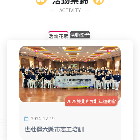
－ ACTIVITY －
活動影音
活動花絮
年運動會
2025雙北世界壯年運動會
2024-12-19
202
言志工
世壯運六縣市志工培訓
20
衛生