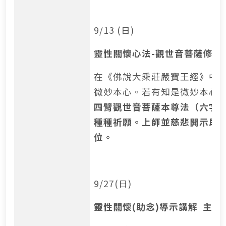
9/13 (日)
靈性關懷心法-觀世音菩薩修持
在《佛說大乘莊嚴寶王經》中
微妙本心。若有知是微妙本心
四臂觀世音菩薩本尊法（六字
種種祈願。上師並慈悲開示助
位。
9/27(日)
靈性關懷(助念)導示講解 主