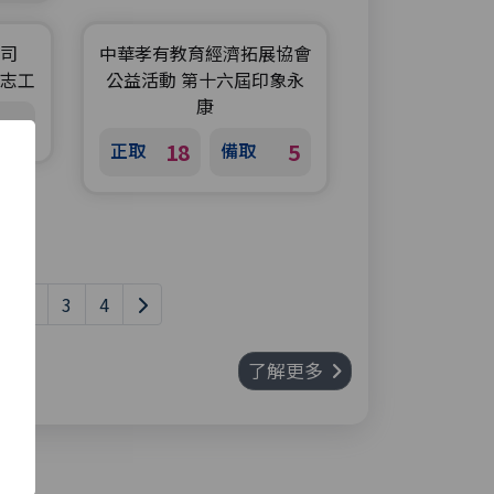
司
中華孝有教育經濟拓展協會
志工
公益活動 第十六屆印象永
康
正取
18
備取
5
2
3
4
了解更多