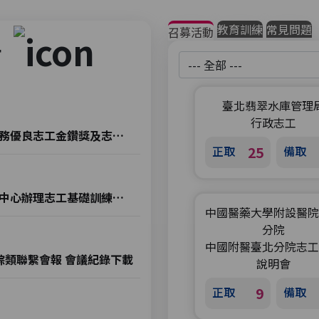
教育訓練
常見問題
召募活動
告
地區選擇
臺北翡翠水庫管理
行政志工
【獎勵申請】115年臺北市志願服務優良志工金鑽獎及志願服務終身成就獎
正取
25
備取
【志工訓練】115年志願服務推廣中心辦理志工基礎訓練及社福類志工特殊訓練時間表
中國醫藥大學附設醫院
分院
中國附醫臺北分院志工
綜類聯繫會報 會議紀錄下載
說明會
正取
9
備取