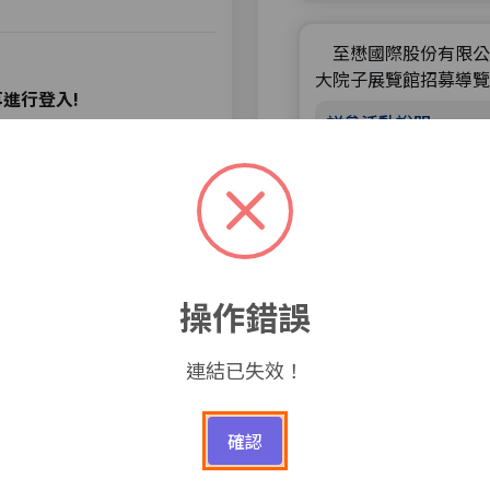
至懋國際股份有限公
大院子展覽館招募導覽
進行登入!
詳參活動說明
1
操作錯誤
連結已失效！
活動集錦
確認