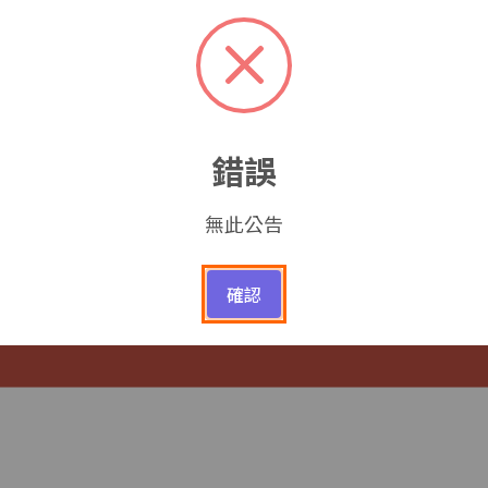
錯誤
單位介紹
申請成為運用單位
我要當志工
無此公告
志願服務計畫核備
志工召募
申請成為運用單位
確認