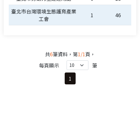
臺北市台灣環境生態護育產業
1
46
工會
共
6
筆資料，第
1/1
頁，
每頁顯示
筆
1